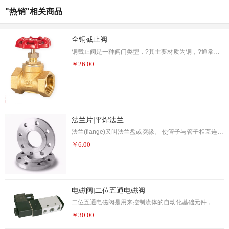
"热销"相关商品
全铜截止阀
铜截止阀是一种阀门类型，?其主要材质为铜，?通常用于需要耐腐蚀或特殊工作环境的场合。?铜截止阀的设计和制造遵循一系列国家标准，?确保其性能和安全性
￥
26.00
法兰片|平焊法兰
法兰(flange)又叫法兰盘或突缘。 使管子与管子相互连接的零件，连接于管端。法兰上有孔眼，螺栓使两法兰紧连。法兰间用衬垫密封。法兰是一种盘状零件，在管道工程中最为常见，法兰都是成对使用的。 在管道工程中，法兰主要用于管道的连接。在需要 连接两个管道的端头处，各安装一片法兰盘，低压管道可以使用丝接法兰，4公斤以上压力的使用焊接法兰。两片法兰盘之间加上密封垫，然后用螺栓紧固。 不同压力的法兰有不同的厚度和使用不同的螺栓。
￥
6.00
电磁阀|二位五通电磁阀
二位五通电磁阀是用来控制流体的自动化基础元件，属于执行器；并不限于液压，气动。电磁阀用于控制液压流动方向，工厂的机械装置一般都由液压缸控制，所以就会用到电磁阀。 电磁阀的工作原理，电磁阀里有密闭的腔，在的不同位置开有通孔，每个孔都通向不同的油管，腔中间是阀，两面是两块电磁铁，哪面的磁铁线圈通电阀体就会被吸引到哪边，通过控制阀体的移动来档住或漏出不同的排油的孔，而进油孔是常开的，液压油就会进入不同的排油管，然后通过油的压力来推动油缸的活塞，活塞又带动活塞杆，活塞杆带动机械装置运动。这样通过控制电磁
￥
30.00