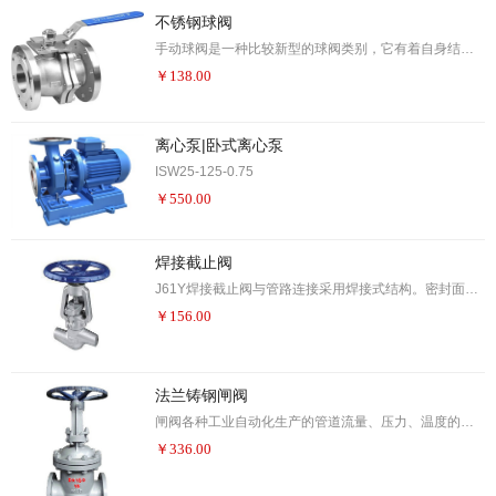
不锈钢球阀
手动球阀是一种比较新型的球阀类别，它有着自身结构所独有的一些优越性，如开关无摩擦，密封不易磨损，启闭力矩小。这样可减小所配执行器的规格。配以多回转电动执行机构，可实现对介质的调节和严密切断。广泛适用于石油、化工、城市给排水等要求严格切断的工况。 手动球阀在管路中主要用来做切断、分配和改变介质的流动方向。球阀是近年来被广泛采用的一种新型阀门
￥
138.00
离心泵|卧式离心泵
ISW25-125-0.75
￥
550.00
焊接截止阀
J61Y焊接截止阀与管路连接采用焊接式结构。密封面不易磨损、擦伤、密封性能好、寿命长。结构 紧凑、启闭性好、高度小、维修方便。适用于水、蒸油品管路上，具有耐高温、耐高压的特点
￥
156.00
法兰铸钢闸阀
闸阀各种工业自动化生产的管道流量、压力、温度的控制。例如：电力、冶金、石化、环保、能源管理、消防系统等。长期以来市场上使用的一般闸阀普遍存在着漏水或生锈现象，有的企业引进欧洲高科技橡胶及阀门制造技术所生产的弹性座封闸阀，克服了一般闸阀密封不良，生锈等缺陷，弹性座封闸阀利用弹性闸板产生微量弹性变形的补偿作用达到良好的密封效果，该阀具有开关轻巧、密封可靠、弹性记忆佳及使用寿命等显著优点。可广泛用于自来水、污水、建筑、石油、化工、食品、医药、轻纺、电力、船舶、冶金、能源系统等体管线上作为调节和截流装置
￥
336.00