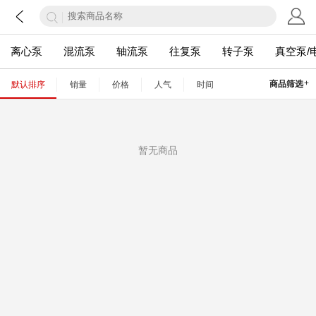
离心泵
混流泵
轴流泵
往复泵
转子泵
真空泵/
+
商品筛选
默认排序
销量
价格
人气
时间
暂无商品