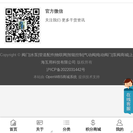
官方微信
关注我们·更多干货资讯
Copyright ©
阀门|水泵|管道配件|物联网|智能控制|气动阀|电动阀门|泵阀商城|上
海互用科技有限公司
版权所有
沪ICP备2022031442号
本站由
OpenWBS商城系统
提供技术支持
首页
关于
分类
积分商城
我的